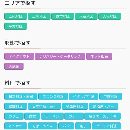
エリアで探す
上尾地区
上平地区
原市地区
大石地区
大谷地区
平方地区
形態で探す
テイクアウト
デリバリー・ケータリング
ネット販売
実店舗
料理で探す
日本料理・寿司
フランス料理
イタリア料理
中華料理
韓国料理
日本料理・寿司
多国籍料理
居酒屋・バー
カフェ
食堂
ラーメン
カレー
焼き肉・ステーキ
とんかつ
そば・うどん
パン
菓子
パーティ料理