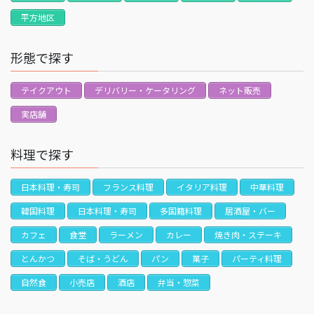
平方地区
形態で探す
テイクアウト
デリバリー・ケータリング
ネット販売
実店舗
料理で探す
日本料理・寿司
フランス料理
イタリア料理
中華料理
韓国料理
日本料理・寿司
多国籍料理
居酒屋・バー
カフェ
食堂
ラーメン
カレー
焼き肉・ステーキ
とんかつ
そば・うどん
パン
菓子
パーティ料理
自然食
小売店
酒店
弁当・惣菜