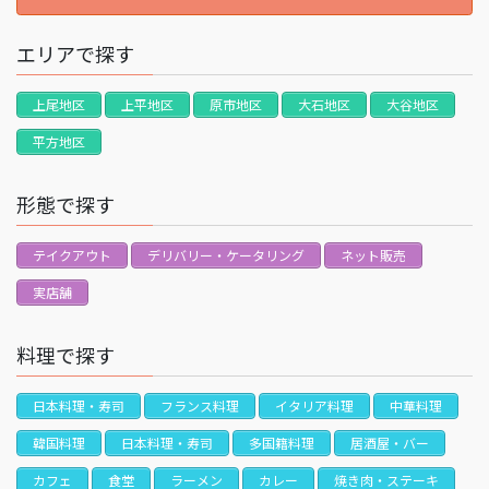
エリアで探す
上尾地区
上平地区
原市地区
大石地区
大谷地区
平方地区
形態で探す
テイクアウト
デリバリー・ケータリング
ネット販売
実店舗
料理で探す
日本料理・寿司
フランス料理
イタリア料理
中華料理
韓国料理
日本料理・寿司
多国籍料理
居酒屋・バー
カフェ
食堂
ラーメン
カレー
焼き肉・ステーキ