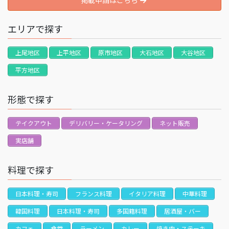
掲載申請はこちら
エリアで探す
上尾地区
上平地区
原市地区
大石地区
大谷地区
平方地区
形態で探す
テイクアウト
デリバリー・ケータリング
ネット販売
実店舗
料理で探す
日本料理・寿司
フランス料理
イタリア料理
中華料理
韓国料理
日本料理・寿司
多国籍料理
居酒屋・バー
カフェ
食堂
ラーメン
カレー
焼き肉・ステーキ