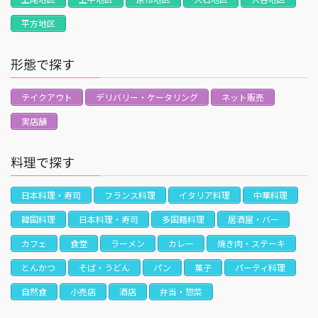
平方地区
形態で探す
テイクアウト
デリバリー・ケータリング
ネット販売
実店舗
料理で探す
日本料理・寿司
フランス料理
イタリア料理
中華料理
韓国料理
日本料理・寿司
多国籍料理
居酒屋・バー
カフェ
食堂
ラーメン
カレー
焼き肉・ステーキ
とんかつ
そば・うどん
パン
菓子
パーティ料理
自然食
小売店
酒店
弁当・惣菜