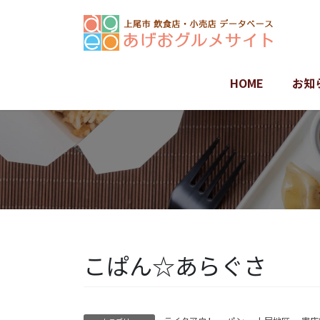
コ
ナ
ン
ビ
テ
ゲ
ン
ー
ツ
シ
HOME
お知
に
ョ
移
ン
動
に
移
動
こぱん☆あらぐさ