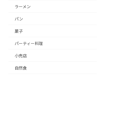
ラーメン
パン
菓子
パーティー料理
小売店
自然食