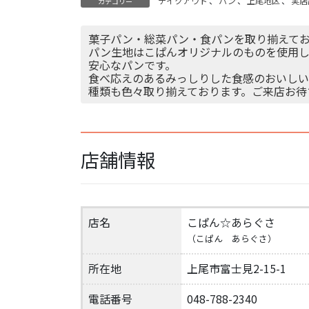
テイクアウト
、
パン
、
上尾地区
、
実店
カテゴリー
菓子パン・総菜パン・食パンを取り揃えて
パン生地はこぱんオリジナルのものを使用し
安心なパンです。
食べ応えのあるみっしりした食感のおいしい
種類も色々取り揃えております。ご来店お待
店舗情報
店名
こぱん☆あらぐさ
（こぱん あらぐさ）
所在地
上尾市富士見2-15-1
電話番号
048-788-2340