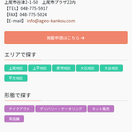
上尾市谷津2-1-50 上尾市プラザ22内
【TEL】048-775-5917
【FAX】048-775-5024
【E-mail】
info@ageo-kankou.com
掲載申請はこちら
エリアで探す
上尾地区
上平地区
原市地区
大石地区
大谷地区
平方地区
形態で探す
テイクアウト
デリバリー・ケータリング
ネット販売
実店舗