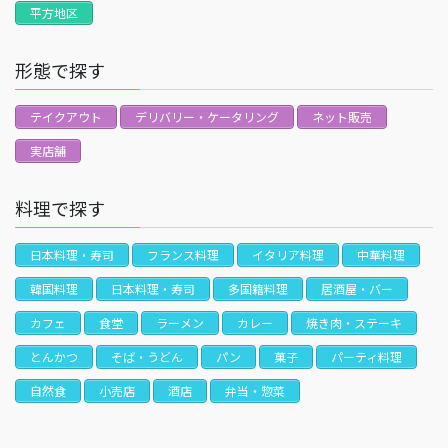
平方地区
形態で探す
テイクアウト
デリバリー・ケータリング
ネット販売
実店舗
料理で探す
日本料理・寿司
フランス料理
イタリア料理
中華料理
韓国料理
日本料理・寿司
多国籍料理
居酒屋・バー
カフェ
食堂
ラーメン
カレー
焼き肉・ステーキ
とんかつ
そば・うどん
パン
菓子
パーティ料理
自然食
小売店
酒店
弁当・惣菜