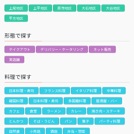
上尾地区
上平地区
原市地区
大石地区
大谷地区
平方地区
形態で探す
テイクアウト
デリバリー・ケータリング
ネット販売
実店舗
料理で探す
日本料理・寿司
フランス料理
イタリア料理
中華料理
韓国料理
日本料理・寿司
多国籍料理
居酒屋・バー
カフェ
食堂
ラーメン
カレー
焼き肉・ステーキ
とんかつ
そば・うどん
パン
菓子
パーティ料理
自然食
小売店
酒店
弁当・惣菜