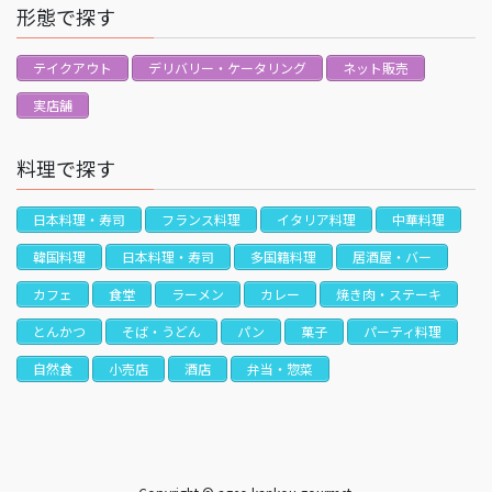
形態で探す
テイクアウト
デリバリー・ケータリング
ネット販売
実店舗
料理で探す
日本料理・寿司
フランス料理
イタリア料理
中華料理
韓国料理
日本料理・寿司
多国籍料理
居酒屋・バー
カフェ
食堂
ラーメン
カレー
焼き肉・ステーキ
とんかつ
そば・うどん
パン
菓子
パーティ料理
自然食
小売店
酒店
弁当・惣菜