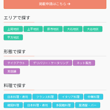
掲載申請はこちら
エリアで探す
上尾地区
上平地区
原市地区
大石地区
大谷地区
平方地区
形態で探す
テイクアウト
デリバリー・ケータリング
ネット販売
実店舗
料理で探す
日本料理・寿司
フランス料理
イタリア料理
中華料理
韓国料理
日本料理・寿司
多国籍料理
居酒屋・バー