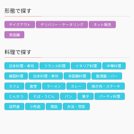
形態で探す
テイクアウト
デリバリー・ケータリング
ネット販売
実店舗
料理で探す
日本料理・寿司
フランス料理
イタリア料理
中華料理
韓国料理
日本料理・寿司
多国籍料理
居酒屋・バー
カフェ
食堂
ラーメン
カレー
焼き肉・ステーキ
とんかつ
そば・うどん
パン
菓子
パーティ料理
自然食
小売店
酒店
弁当・惣菜