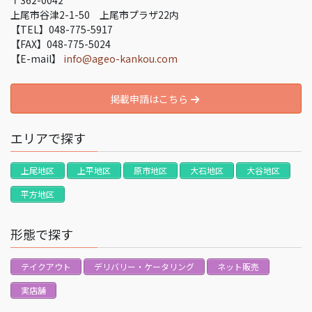
〒362-0042
上尾市谷津2-1-50 上尾市プラザ22内
【TEL】048-775-5917
【FAX】048-775-5024
【E-mail】
info@ageo-kankou.com
掲載申請はこちら
エリアで探す
上尾地区
上平地区
原市地区
大石地区
大谷地区
平方地区
形態で探す
テイクアウト
デリバリー・ケータリング
ネット販売
実店舗