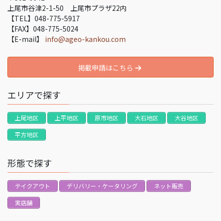
上尾市谷津2-1-50 上尾市プラザ22内
【TEL】048-775-5917
【FAX】048-775-5024
【E-mail】
info@ageo-kankou.com
掲載申請はこちら
エリアで探す
上尾地区
上平地区
原市地区
大石地区
大谷地区
平方地区
形態で探す
テイクアウト
デリバリー・ケータリング
ネット販売
実店舗