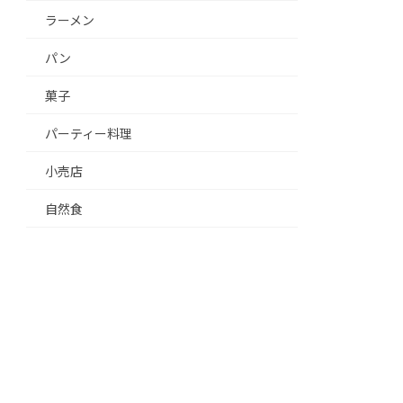
ラーメン
パン
菓子
パーティー料理
小売店
自然食