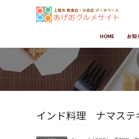
コ
ナ
ン
ビ
テ
ゲ
ン
ー
ツ
シ
HOME
お知
に
ョ
移
ン
動
に
移
動
インド料理 ナマステ