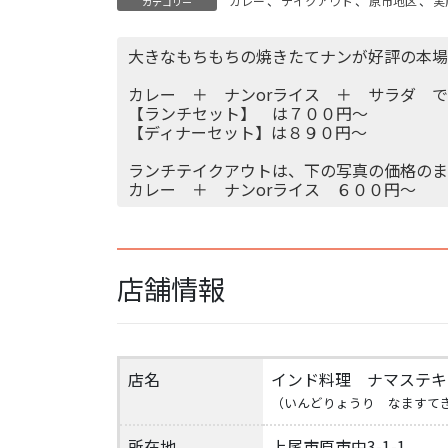
カレー
、
テイクアウト
、
原市地区
、
実
カテゴリー
大きなもちもちの焼きたてナンが好評の本場
カレー ＋ ナンorライス ＋ サラダ 
【ランチセット】 は７００円～
【ディナーセット】は８９０円～
ランチテイクアウトは、下の写真の価格のま
カレー ＋ ナンorライス ６００円～
店舗情報
店名
インド料理 ナマステキ
（いんどりょうり なますて
所在地
上尾市原市中3-1-1