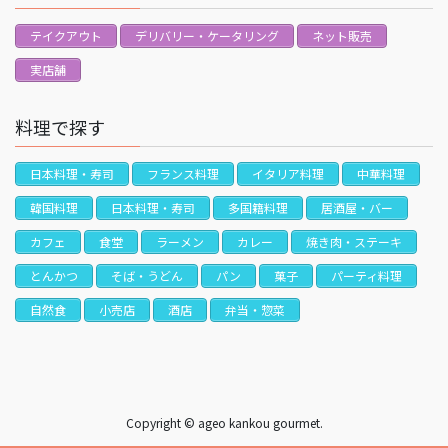
テイクアウト
デリバリー・ケータリング
ネット販売
実店舗
料理で探す
日本料理・寿司
フランス料理
イタリア料理
中華料理
韓国料理
日本料理・寿司
多国籍料理
居酒屋・バー
カフェ
食堂
ラーメン
カレー
焼き肉・ステーキ
とんかつ
そば・うどん
パン
菓子
パーティ料理
自然食
小売店
酒店
弁当・惣菜
Copyright © ageo kankou gourmet.