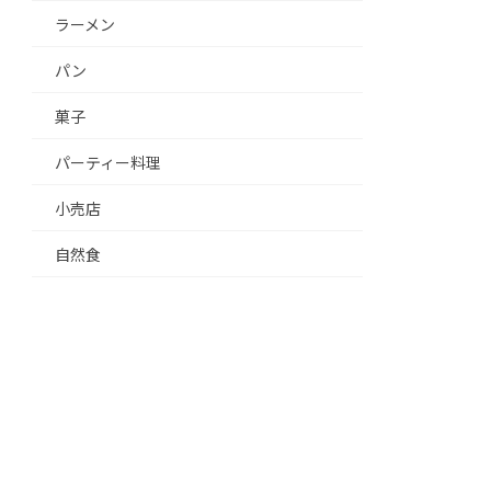
ラーメン
パン
菓子
パーティー料理
小売店
自然食