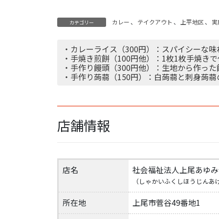
カレー
、
テイクアウト
、
上平地区
、
実
カテゴリー
・カレーライス（300円）：スパイシーな
・手焼き煎餅（100円他）：1枚1枚手焼き
・手作り饅頭（300円他）：生地から作っ
・手作り蒟蒻（150円）：白蒟蒻と刺身蒟
店舗情報
店名
社会福祉法人上尾あゆみ
（しゃかいふくしほうじんあ
所在地
上尾市菅谷49番地1