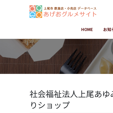
コ
ナ
ン
ビ
テ
ゲ
ン
ー
ツ
シ
HOME
お知
に
ョ
移
ン
動
に
移
動
社会福祉法人上尾あゆ
りショップ