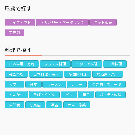
形態で探す
テイクアウト
デリバリー・ケータリング
ネット販売
実店舗
料理で探す
日本料理・寿司
フランス料理
イタリア料理
中華料理
韓国料理
日本料理・寿司
多国籍料理
居酒屋・バー
カフェ
食堂
ラーメン
カレー
焼き肉・ステーキ
とんかつ
そば・うどん
パン
菓子
パーティ料理
自然食
小売店
酒店
弁当・惣菜