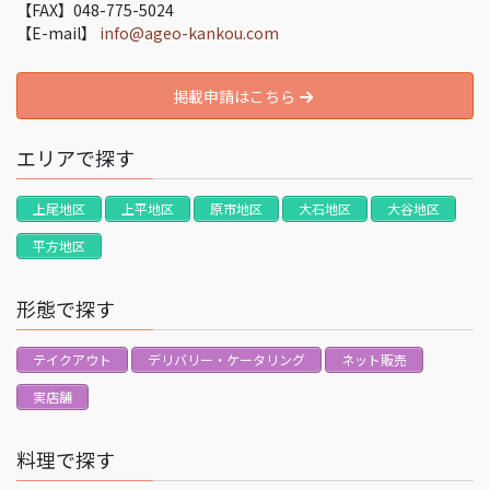
【FAX】048-775-5024
【E-mail】
info@ageo-kankou.com
掲載申請はこちら
エリアで探す
上尾地区
上平地区
原市地区
大石地区
大谷地区
平方地区
形態で探す
テイクアウト
デリバリー・ケータリング
ネット販売
実店舗
料理で探す