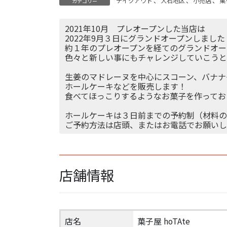
テイクアウト
、
大石地区
、
小売店
、
菓
カテゴリー
2021年10月 プレオープンした当店は
2022年9月３日にグランドオープンしました
約１年のプレオープンを経てのグランドオープ
色々と新しい事にもチャレンジしていこうと思
生姜のマドレーヌを中心にスコーン、バナナ
ホールケーキなどを販売します！
食べてほっこりするようなお菓子を作ってお
ホールケーキは３日前までの予約制（材料
ご予約方法は店頭、またはお電話でお願いします。
店舗情報
店名
菓子屋 hoTAte