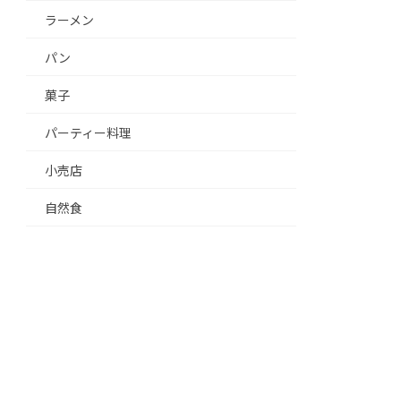
ラーメン
パン
菓子
パーティー料理
小売店
自然食