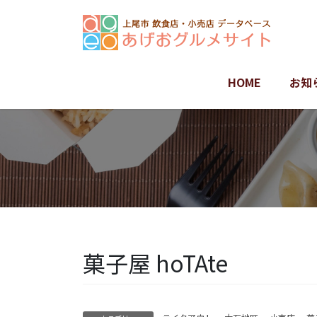
コ
ナ
ン
ビ
テ
ゲ
ン
ー
ツ
シ
HOME
お知
に
ョ
移
ン
動
に
移
動
菓子屋 hoTAte