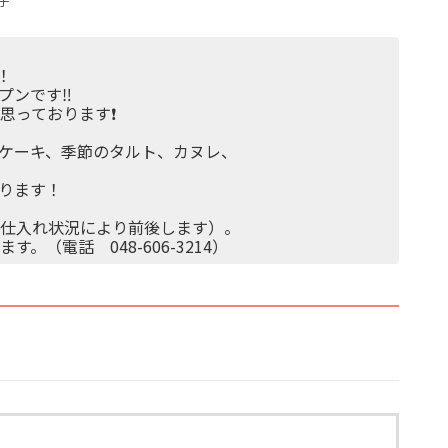
子
！
ンです‼️
っております❗️
ケーキ、季節のタルト、カヌレ、
ります！
の仕入れ状況により前後します）。
（電話 048-606-3214）