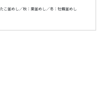
たこ釜めし／秋：栗釜めし／冬：牡蠣釜めし
）