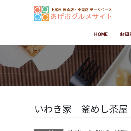
コ
ナ
ン
ビ
テ
ゲ
ン
ー
ツ
シ
HOME
お知
に
ョ
移
ン
動
に
移
動
いわき家 釜めし茶屋