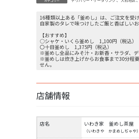
デリバリー・ケータリング
、
大石地区
カテゴリー
16種類以上ある「釜めし」は、ご注文を受
自家製のタレで味つけしたご飯と香ばしい
【おすすめ】
○シャケ・いくら釜めし 1,100円（税込）
〇十目釜めし 1,375円（税込）
※釜めし全品にみそ汁・お新香・サラダ、デ
※釜めしは炊き上げからお食事まで30分程
せん。
店舗情報
店名
いわき家 釜めし茶屋
（いわきや かまめしぢゃや