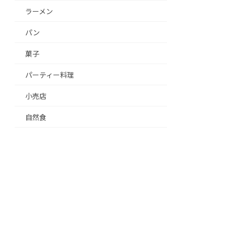
ラーメン
パン
菓子
パーティー料理
小売店
自然食