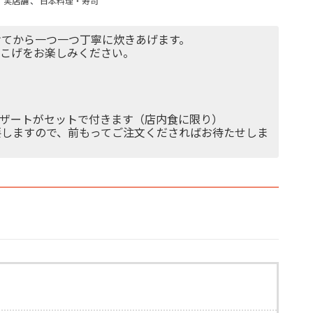
、
実店舗
、
日本料理・寿司
けてから一つ一つ丁寧に炊きあげます。
おこげをお楽しみください。
ザートがセットで付きます（店内食に限り）
要しますので、前もってご注文くださればお待たせしま
）