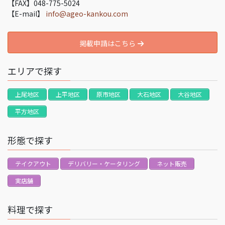
【FAX】048-775-5024
【E-mail】
info@ageo-kankou.com
掲載申請はこちら
エリアで探す
上尾地区
上平地区
原市地区
大石地区
大谷地区
平方地区
形態で探す
テイクアウト
デリバリー・ケータリング
ネット販売
実店舗
料理で探す