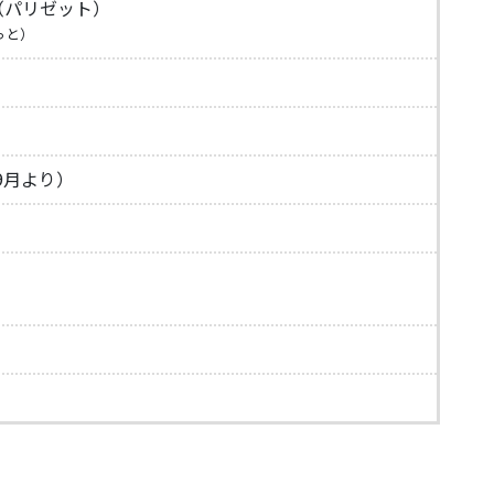
tte （パリゼット）
っと）
1年9月より）