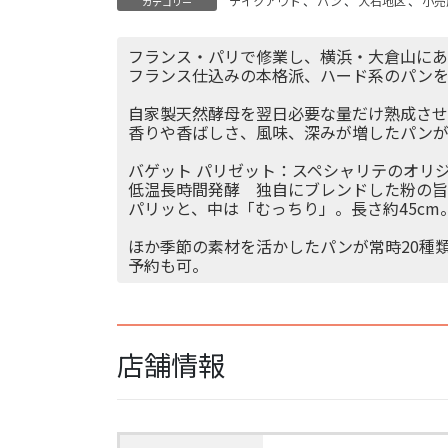
テイクアウト
、
パン
、
大石地区
、
小売
カテゴリー
フランス・パリで修業し、横浜・大倉山にあ
フランス仕込みの本格派、ハード系のパンを
自家製天然酵母を翌日必要な量だけ熟成さ
香りや香ばしさ、風味、深みが増したパンが
バゲット パリゼット：スペシャリテのオリ
低温長時間発酵 独自にブレンドした粉の
パリッと、中は「むっちり」。長さ約45cm。
ほか季節の素材を活かしたパンが常時20種
予約も可。
店舗情報