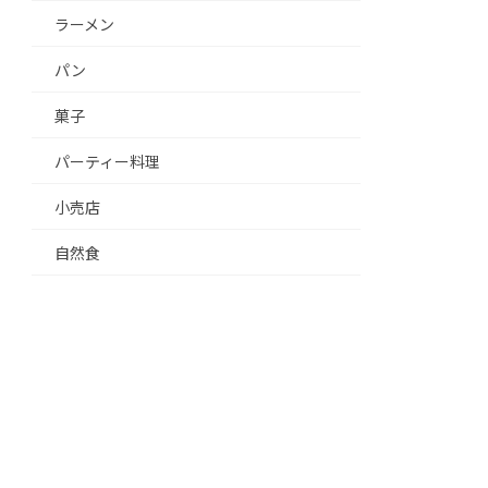
ラーメン
パン
菓子
パーティー料理
小売店
自然食