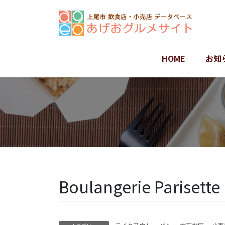
コ
ナ
ン
ビ
テ
ゲ
ン
ー
ツ
シ
HOME
お知
に
ョ
移
ン
動
に
移
動
Boulangerie Paris