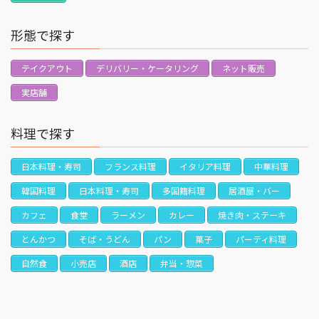
形態で探す
テイクアウト
デリバリー・ケータリング
ネット販売
実店舗
料理で探す
日本料理・寿司
フランス料理
イタリア料理
中華料理
韓国料理
日本料理・寿司
多国籍料理
居酒屋・バー
カフェ
食堂
ラーメン
カレー
焼き肉・ステーキ
とんかつ
そば・うどん
パン
菓子
パーティ料理
自然食
小売店
酒店
弁当・惣菜