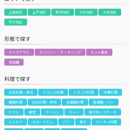
上尾地区
上平地区
原市地区
大石地区
大谷地区
平方地区
形態で探す
テイクアウト
デリバリー・ケータリング
ネット販売
実店舗
料理で探す
日本料理・寿司
フランス料理
イタリア料理
中華料理
韓国料理
日本料理・寿司
多国籍料理
居酒屋・バー
カフェ
食堂
ラーメン
カレー
焼き肉・ステーキ
とんかつ
そば・うどん
パン
菓子
パーティ料理