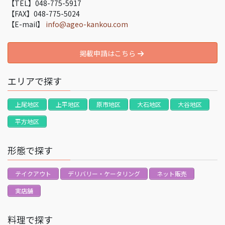
【TEL】048-775-5917
【FAX】048-775-5024
【E-mail】
info@ageo-kankou.com
掲載申請はこちら
エリアで探す
上尾地区
上平地区
原市地区
大石地区
大谷地区
平方地区
形態で探す
テイクアウト
デリバリー・ケータリング
ネット販売
実店舗
料理で探す