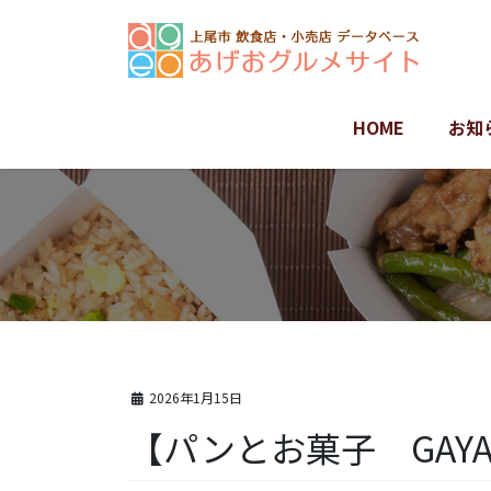
コ
ナ
ン
ビ
テ
ゲ
ン
ー
ツ
シ
HOME
お知
に
ョ
移
ン
動
に
移
動
2026年1月15日
【パンとお菓子 GAY