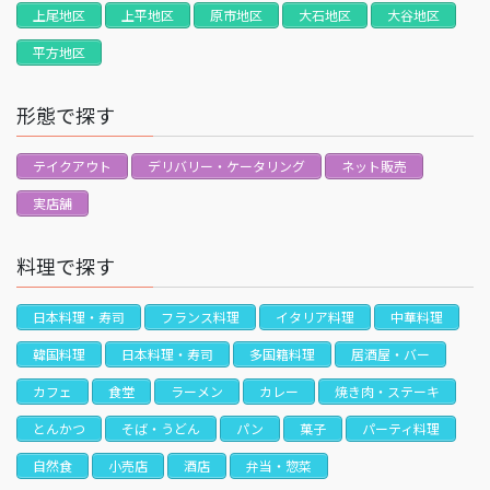
上尾地区
上平地区
原市地区
大石地区
大谷地区
平方地区
形態で探す
テイクアウト
デリバリー・ケータリング
ネット販売
実店舗
料理で探す
日本料理・寿司
フランス料理
イタリア料理
中華料理
韓国料理
日本料理・寿司
多国籍料理
居酒屋・バー
カフェ
食堂
ラーメン
カレー
焼き肉・ステーキ
とんかつ
そば・うどん
パン
菓子
パーティ料理
自然食
小売店
酒店
弁当・惣菜