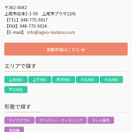
〒362-0042
上尾市谷津2-1-50 上尾市プラザ22内
【TEL】048-775-5917
【FAX】048-775-5024
【E-mail】
info@ageo-kankou.com
掲載申請はこちら
エリアで探す
上尾地区
上平地区
原市地区
大石地区
大谷地区
平方地区
形態で探す
テイクアウト
デリバリー・ケータリング
ネット販売
実店舗