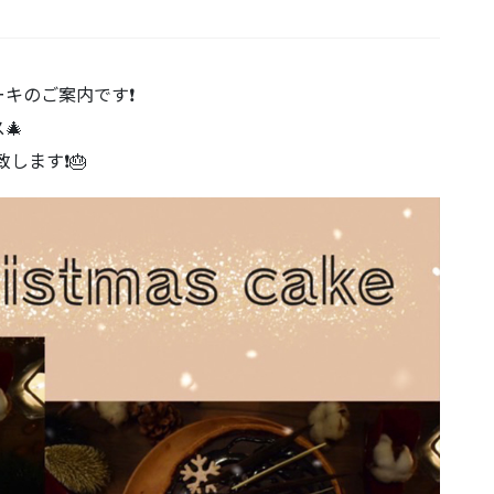
キのご案内です❗️
🎄
ます❗️🎂