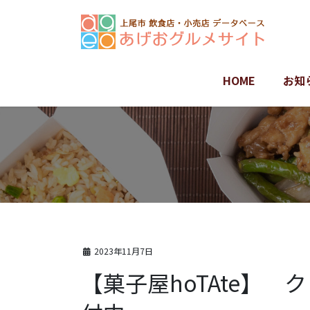
コ
ナ
ン
ビ
テ
ゲ
ン
ー
ツ
シ
HOME
お知
に
ョ
移
ン
動
に
移
動
2023年11月7日
【菓子屋hoTAte】