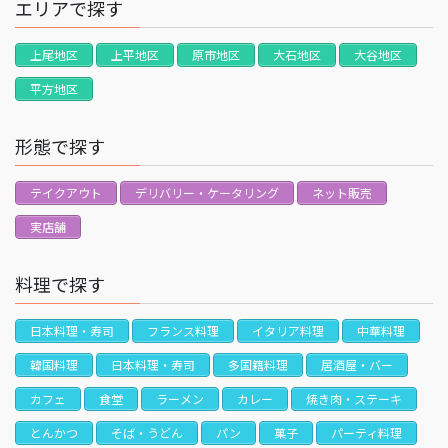
エリアで探す
上尾地区
上平地区
原市地区
大石地区
大谷地区
平方地区
形態で探す
テイクアウト
デリバリー・ケータリング
ネット販売
実店舗
料理で探す
日本料理・寿司
フランス料理
イタリア料理
中華料理
韓国料理
日本料理・寿司
多国籍料理
居酒屋・バー
カフェ
食堂
ラーメン
カレー
焼き肉・ステーキ
とんかつ
そば・うどん
パン
菓子
パーティ料理