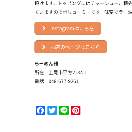
頂けます。トッピングにはチャーシュー、穂先メ
ていますのでボリューミーです。味変でラー
Instagramはこちら
お店のページはこちら
らーめん雅
所在 上尾市平方2134-1
電話 048-677-9261
F
T
Li
Pi
a
w
n
nt
c
itt
e
er