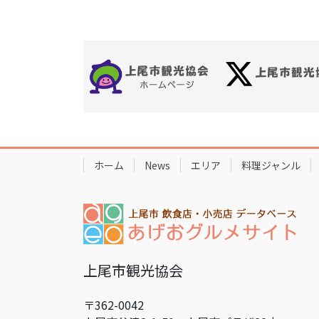
e
er
e
b
st
o
o
k
ホーム
News
エリア
料理ジャンル
上尾市観光協会
〒362-0042