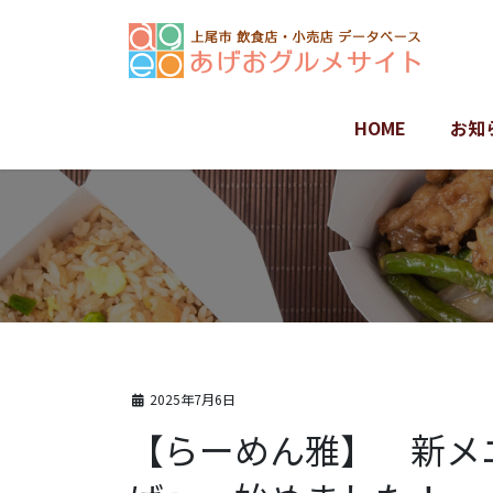
コ
ナ
ン
ビ
テ
ゲ
ン
ー
ツ
シ
HOME
お知
に
ョ
移
ン
動
に
移
動
2025年7月6日
【らーめん雅】 新メ