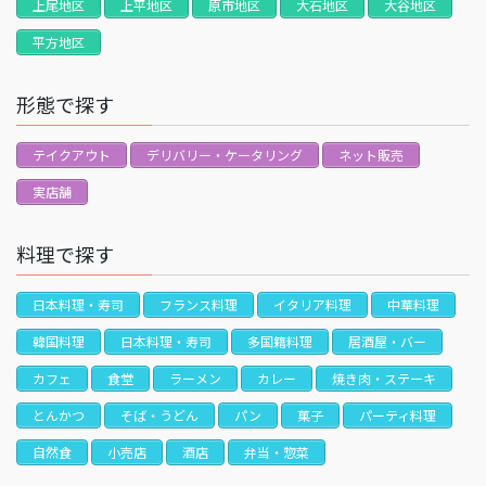
上尾地区
上平地区
原市地区
大石地区
大谷地区
平方地区
形態で探す
テイクアウト
デリバリー・ケータリング
ネット販売
実店舗
料理で探す
日本料理・寿司
フランス料理
イタリア料理
中華料理
韓国料理
日本料理・寿司
多国籍料理
居酒屋・バー
カフェ
食堂
ラーメン
カレー
焼き肉・ステーキ
とんかつ
そば・うどん
パン
菓子
パーティ料理
自然食
小売店
酒店
弁当・惣菜