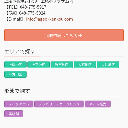
上尾市谷津2-1-50 上尾市プラザ22内
【TEL】048-775-5917
【FAX】048-775-5024
【E-mail】
info@ageo-kankou.com
掲載申請はこちら
エリアで探す
上尾地区
上平地区
原市地区
大石地区
大谷地区
平方地区
形態で探す
テイクアウト
デリバリー・ケータリング
ネット販売
実店舗