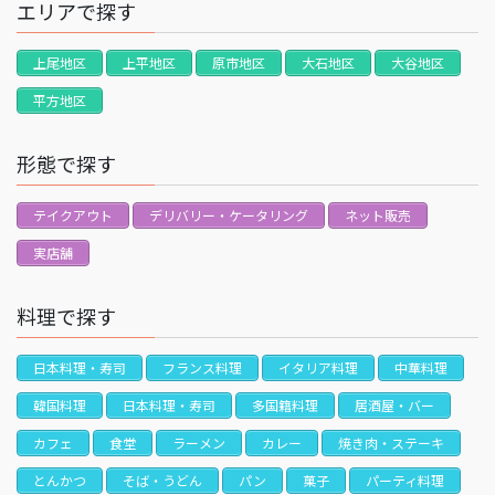
エリアで探す
上尾地区
上平地区
原市地区
大石地区
大谷地区
平方地区
形態で探す
テイクアウト
デリバリー・ケータリング
ネット販売
実店舗
料理で探す
日本料理・寿司
フランス料理
イタリア料理
中華料理
韓国料理
日本料理・寿司
多国籍料理
居酒屋・バー
カフェ
食堂
ラーメン
カレー
焼き肉・ステーキ
とんかつ
そば・うどん
パン
菓子
パーティ料理