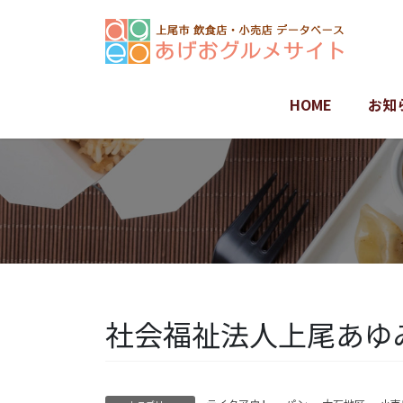
コ
ナ
ン
ビ
テ
ゲ
ン
ー
ツ
シ
HOME
お知
に
ョ
移
ン
動
に
移
動
社会福祉法人上尾あゆ