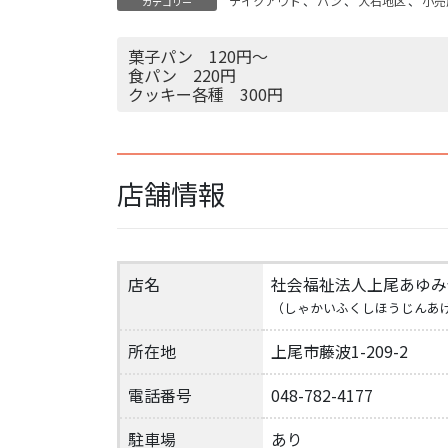
テイクアウト
、
パン
、
大石地区
、
小売
カテゴリー
菓子パン 120円～
食パン 220円
クッキー各種 300円
店舗情報
店名
社会福祉法人上尾あゆみ
（しゃかいふくしほうじんあ
所在地
上尾市藤波1-209-2
電話番号
048-782-4177
駐車場
あり