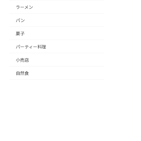
ラーメン
パン
菓子
パーティー料理
小売店
自然食