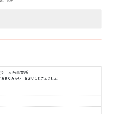
店
、
菓子
会 大石事業所
げおあゆみかい おおいしじぎょうしょ）