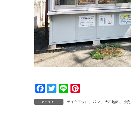
F
T
Li
Pi
a
w
n
nt
テイクアウト
、
パン
、
大石地区
、
小売
カテゴリー
c
itt
e
er
e
er
e
b
st