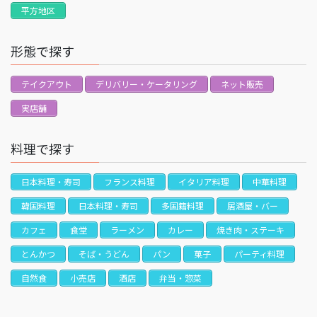
平方地区
形態で探す
テイクアウト
デリバリー・ケータリング
ネット販売
実店舗
料理で探す
日本料理・寿司
フランス料理
イタリア料理
中華料理
韓国料理
日本料理・寿司
多国籍料理
居酒屋・バー
カフェ
食堂
ラーメン
カレー
焼き肉・ステーキ
とんかつ
そば・うどん
パン
菓子
パーティ料理
自然食
小売店
酒店
弁当・惣菜