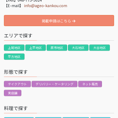
【E-mail】
info@ageo-kankou.com
掲載申請はこちら
エリアで探す
上尾地区
上平地区
原市地区
大石地区
大谷地区
平方地区
形態で探す
テイクアウト
デリバリー・ケータリング
ネット販売
実店舗
料理で探す