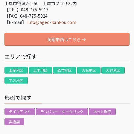
上尾市谷津2-1-50 上尾市プラザ22内
【TEL】048-775-5917
【FAX】048-775-5024
【E-mail】
info@ageo-kankou.com
掲載申請はこちら
エリアで探す
上尾地区
上平地区
原市地区
大石地区
大谷地区
平方地区
形態で探す
テイクアウト
デリバリー・ケータリング
ネット販売
実店舗