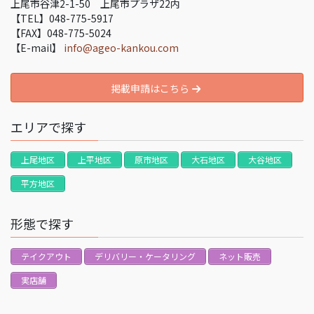
上尾市谷津2-1-50 上尾市プラザ22内
【TEL】048-775-5917
【FAX】048-775-5024
【E-mail】
info@ageo-kankou.com
掲載申請はこちら
エリアで探す
上尾地区
上平地区
原市地区
大石地区
大谷地区
平方地区
形態で探す
テイクアウト
デリバリー・ケータリング
ネット販売
実店舗